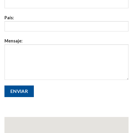
Paí­s:
Mensaje: